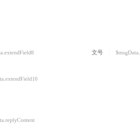
a.extendField8
文号
$msgData.
a.extendField10
a.replyContent